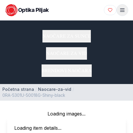
Optika Piljak
NAOČARE ZA SUNCE
NAOČARE ZA VID
BRENDOVI NAOČARA
Početna strana
/
Naocare-za-vid
/
0RA-5301U-50018G-Shiny-black
Loading images...
Loading item details...