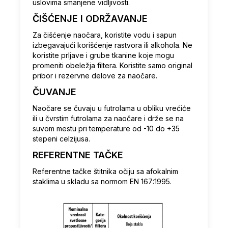
uslovima smanjene vidljivosti.
ČIŠĆENJE I ODRŽAVANJE
Za čišćenje naočara, koristite vodu i sapun
izbegavajući korišćenje rastvora ili alkohola. Ne
koristite prljave i grube tkanine koje mogu
promeniti obeležja filtera. Koristite samo original
pribor i rezervne delove za naočare.
ČUVANJE
Naočare se čuvaju u futrolama u obliku vrećiće
ili u čvrstim futrolama za naočare i drže se na
suvom mestu pri temperature od -10 do +35
stepeni celzijusa.
REFERENTNE TAČKE
Referentne tačke štitnika očiju sa afokalnim
staklima u skladu sa normom EN 167:1995.