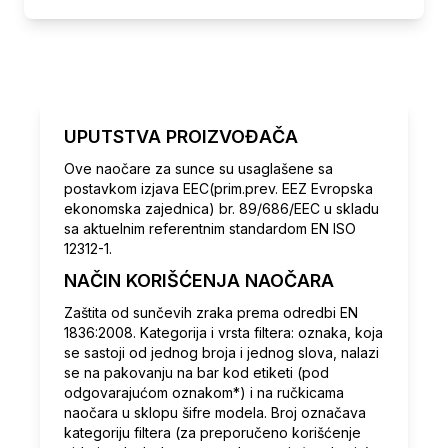
UPUTSTVA PROIZVOĐAČA
Ove naočare za sunce su usaglašene sa
postavkom izjava EEC(prim.prev. EEZ Evropska
ekonomska zajednica) br. 89/686/EEC u skladu
sa aktuelnim referentnim standardom EN ISO
12312-1.
NAČIN KORIŠĆENJA NAOČARA
Zaštita od sunčevih zraka prema odredbi EN
1836:2008. Kategorija i vrsta filtera: oznaka, koja
se sastoji od jednog broja i jednog slova, nalazi
se na pakovanju na bar kod etiketi (pod
odgovarajućom oznakom*) i na ručkicama
naočara u sklopu šifre modela. Broj označava
kategoriju filtera (za preporučeno korišćenje