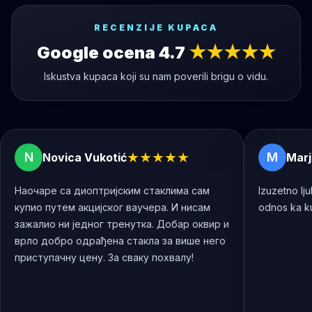
RECENZIJE KUPACA
Google ocena 4.7
★★★★★
Iskustva kupaca koji su nam poverili brigu o vidu.
★
★
★
★
★
N
M
Novica Vukotić
Marj
Наочаре са диоптријским стаклима сам
Izuzetno lj
купио путем акцијског ваучера. И нисам
odnos ka k
зажалио ни једног тренутка. Добар оквир и
врло добро одрађена стакла за више него
приступачну цену. За сваку похвалу!