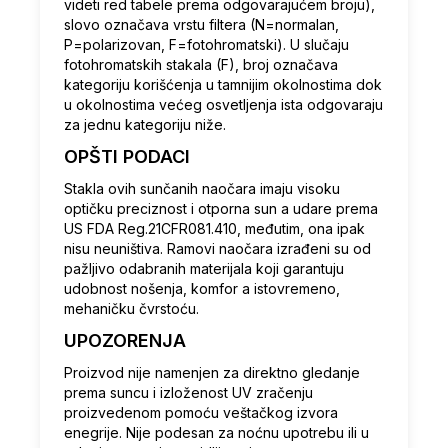
videti red tabele prema odgovarajućem broju),
slovo označava vrstu filtera (N=normalan,
P=polarizovan, F=fotohromatski). U slučaju
fotohromatskih stakala (F), broj označava
kategoriju korišćenja u tamnijim okolnostima dok
u okolnostima većeg osvetljenja ista odgovaraju
za jednu kategoriju niže.
OPŠTI PODACI
Stakla ovih sunčanih naočara imaju visoku
optičku preciznost i otporna sun a udare prema
US FDA Reg.21CFR081.410, međutim, ona ipak
nisu neuništiva. Ramovi naočara izrađeni su od
pažljivo odabranih materijala koji garantuju
udobnost nošenja, komfor a istovremeno,
mehaničku čvrstoću.
UPOZORENJA
Proizvod nije namenjen za direktno gledanje
prema suncu i izloženost UV zračenju
proizvedenom pomoću veštačkog izvora
enegrije. Nije podesan za noćnu upotrebu ili u